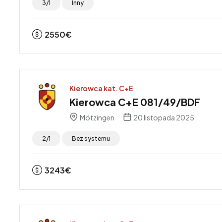
3/1
Inny
2550
€
Kierowca kat. C+E
Kierowca C+E 081/49/BDF
Mötzingen
20 listopada 2025
2/1
Bez systemu
3243
€