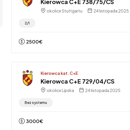
Kierowca C+E 738/75/CS
okolice Stuttgartu
24 listopada 2025
2/1
2500
€
Kierowca kat. C+E
Kierowca C+E 729/04/CS
okolice Lipska
24 listopada 2025
Bez systemu
3000
€