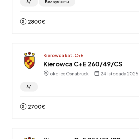
3/1
Bez systemu
2800
€
Kierowca kat. C+E
Kierowca C+E 260/49/CS
okolice Osnabrück
24 listopada 2025
3/1
2700
€