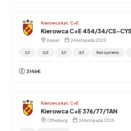
Kierowca kat. C+E
Kierowca C+E 454/34/CS-CY
Kassel
24 listopada 2025
2/1
2/2
3/1
4/1
Bez systemu
3146
€
Kierowca kat. C+E
Kierowca C+E 376/77/TAN
Offenburg
24 listopada 2025