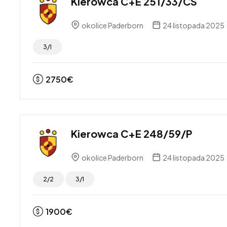
Kierowca C+E 251/33/CS
okolice Paderborn
24 listopada 2025
3/1
2750
€
Kierowca C+E 248/59/P
okolice Paderborn
24 listopada 2025
2/2
3/1
1900
€