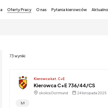
na
Oferty Pracy
O nas
Pytania kierowców
Aktualno
73 wyniki
Kierowca kat. C+E
Kierowca C+E 736/44/CS
okolice Dortmund
24 listopada 2025
3/1