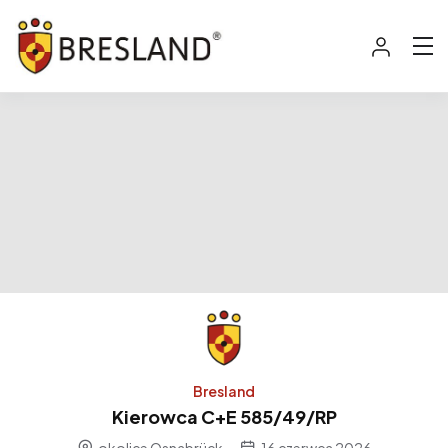
Bresland
Kierowca C+E 585/49/RP
okolice Osnabrück
16 czerwca 2026