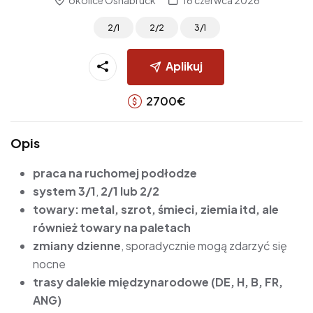
2/1
2/2
3/1
Aplikuj
2700
€
Opis
praca na ruchomej podłodze
system 3/1
,
2/1 lub 2/2
towary: metal, szrot, śmieci, ziemia itd, ale
również towary na paletach
zmiany dzienne
, sporadycznie mogą zdarzyć się
nocne
trasy dalekie międzynarodowe (DE, H, B, FR,
ANG)