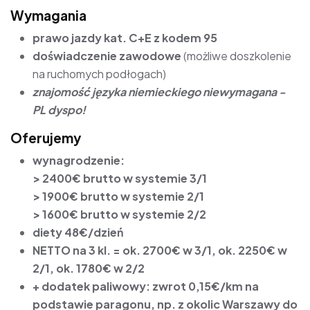
Wymagania
prawo jazdy kat. C+E z kodem 95
doświadczenie zawodowe
(możliwe doszkolenie
na ruchomych podłogach)
znajomość języka niemieckiego niewymagana -
PL dyspo!
Oferujemy
wynagrodzenie:
>
2400€ brutto
w systemie 3/1
> 1900€ brutto w systemie 2/1
> 1600€ brutto w systemie 2/2
diety 48€/dzień
NETTO na 3 kl. = ok. 2700€ w 3/1, ok. 2250€ w
2/1, ok. 1780€ w 2/2
+ dodatek paliwowy: zwrot 0,15€/km na
podstawie paragonu, np. z okolic Warszawy do