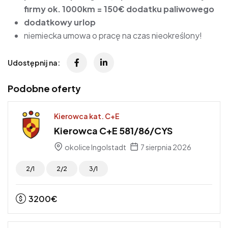
firmy ok. 1000km = 150€ dodatku paliwowego
dodatkowy urlop
niemiecka umowa o pracę na czas nieokreślony!
Udostępnij na:
Podobne oferty
Kierowca kat. C+E
Kierowca C+E 581/86/CYS
okolice Ingolstadt
7 sierpnia 2026
2/1
2/2
3/1
3200
€