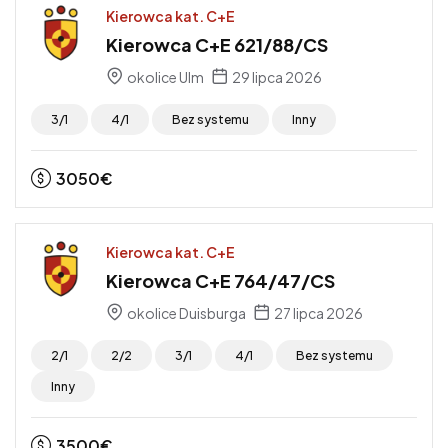
Kierowca kat. C+E
Kierowca C+E 621/88/CS
okolice Ulm
29 lipca 2026
3/1
4/1
Bez systemu
Inny
3050
€
Kierowca kat. C+E
Kierowca C+E 764/47/CS
okolice Duisburga
27 lipca 2026
2/1
2/2
3/1
4/1
Bez systemu
Inny
3500
€